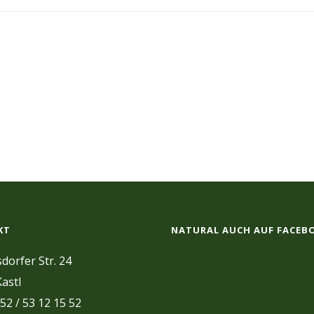
KT
NATURAL AUCH AUF FACEB
dorfer Str. 24
astl
 52 / 53 12 15 52