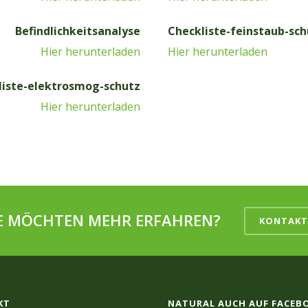
Befindlichkeitsanalyse
Checkliste-feinstaub-s
Hier herunterladen
Hier herunterladen
liste-elektrosmog-schutz
Hier herunterladen
IE MÖCHTEN MEHR ERFAHREN?
KONTAKT
KT
NATURAL AUCH AUF FACEB