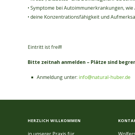
• Symptome bei Autoimmunerkrankungen, wie A
• deine Konzentrationsfähigkeit und Aufmerksam
Eintritt ist frei!!!
Bitte zeitnah anmelden – Plätze sind begre
Anmeldung unter:
info@natural-huber.de
HERZLICH WILLKOMMEN
KONTA
in unserer Praxis für
Wolfers