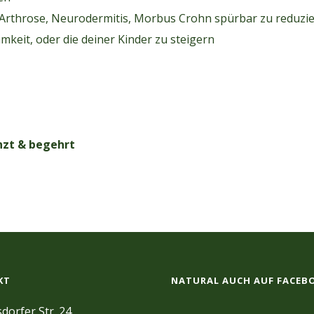
rthrose, Neurodermitis, Morbus Crohn spürbar zu reduzie
keit, oder die deiner Kinder zu steigern
nzt & begehrt
KT
NATURAL AUCH AUF FACEB
dorfer Str. 24