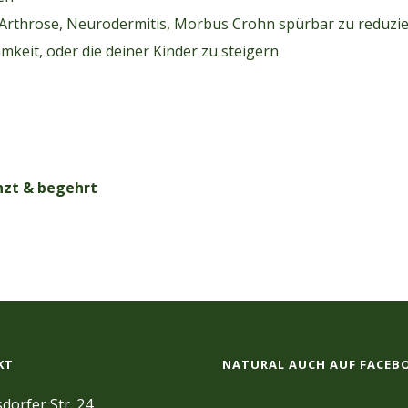
rthrose, Neurodermitis, Morbus Crohn spürbar zu reduzie
keit, oder die deiner Kinder zu steigern
nzt & begehrt
KT
NATURAL AUCH AUF FACEB
dorfer Str. 24