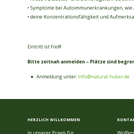
• Symptome bei Autoimmunerkrankungen, wie A
• deine Konzentrationsfähigkeit und Aufmerksam
Eintritt ist frei!!!
Bitte zeitnah anmelden – Plätze sind begre
Anmeldung unter:
info@natural-huber.de
HERZLICH WILLKOMMEN
KONTA
in unserer Praxis für
Wolfers