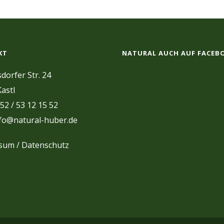
KT
NATURAL AUCH AUF FACEB
dorfer Str. 24
astl
 52 / 53 12 15 52
nfo@natural-huber.de
ssum
/
Datenschutz